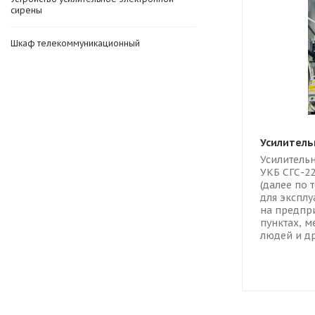
сирены
Шкаф телекоммуникационный
Усилитель
Усилитель
УКБ СГС-2
(далее по 
для эксплу
на предпри
пунктах, м
людей и др