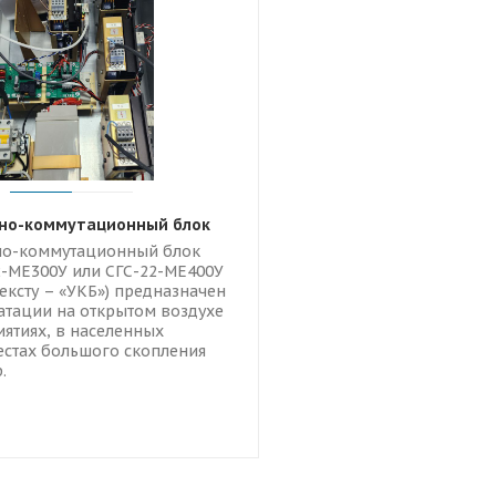
но-коммутационный блок
но-коммутационный блок
2-МЕ300У или СГС-22-МЕ400У
тексту – «УКБ») предназначен
атации на открытом воздухе
ятиях, в населенных
естах большого скопления
.